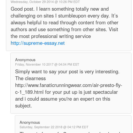
Wednesday, October 29 2014 @ 10:26 PM EDT
Good post. I learn something totally new and
challenging on sites I stumbleupon every day. It’s
always helpful to read through content from other
authors and use something from other sites. Visit
the most professional writing service
http://supreme-essay.net
Anonymous
Friday, November 10 2017 @ 04:04 PM EST
Simply want to say your post is very interesting.
The clearness
http://www.fanaticrunningwear.com/air-presto-fly-
c-1_189.html for your put up is just spectacular
and i could assume you're an expert on this
subject.
Anonymous
Saturday, September 22 2018 @ 04:12 PM EDT