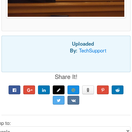
Uploaded
By:
TechSupport
Share It!
p to: