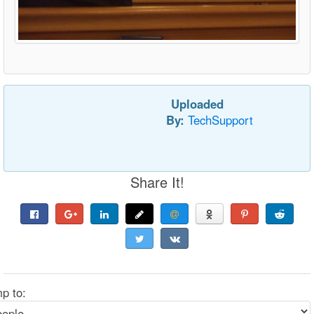
Uploaded
By:
TechSupport
Share It!
p to: