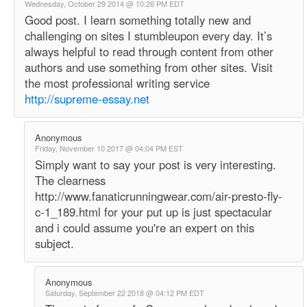
Wednesday, October 29 2014 @ 10:26 PM EDT
Good post. I learn something totally new and
challenging on sites I stumbleupon every day. It’s
always helpful to read through content from other
authors and use something from other sites. Visit
the most professional writing service
http://supreme-essay.net
Anonymous
Friday, November 10 2017 @ 04:04 PM EST
Simply want to say your post is very interesting.
The clearness
http://www.fanaticrunningwear.com/air-presto-fly-
c-1_189.html for your put up is just spectacular
and i could assume you're an expert on this
subject.
Anonymous
Saturday, September 22 2018 @ 04:12 PM EDT