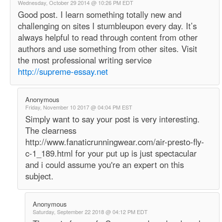
Wednesday, October 29 2014 @ 10:26 PM EDT
Good post. I learn something totally new and
challenging on sites I stumbleupon every day. It’s
always helpful to read through content from other
authors and use something from other sites. Visit
the most professional writing service
http://supreme-essay.net
Anonymous
Friday, November 10 2017 @ 04:04 PM EST
Simply want to say your post is very interesting.
The clearness
http://www.fanaticrunningwear.com/air-presto-fly-
c-1_189.html for your put up is just spectacular
and i could assume you're an expert on this
subject.
Anonymous
Saturday, September 22 2018 @ 04:12 PM EDT