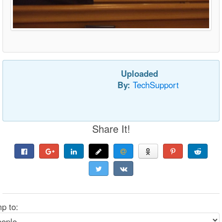
Uploaded
By:
TechSupport
Share It!
p to: